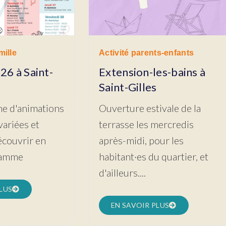
mille
Activité parents-enfants
6 à Saint-
Extension-les-bains à
Saint-Gilles
e d'animations
Ouverture estivale de la
 variées et
terrasse les mercredis
découvrir en
après-midi, pour les
ramme
habitant·es du quartier, et
d'ailleurs....
LUS
EN SAVOIR PLUS