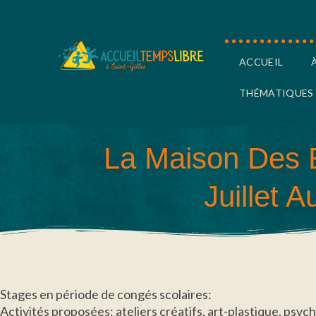
ACCUEIL
THÉMATIQUES
La Maison Des 
Juillet 
Stages en période de congés scolaires:
Activités proposées: ateliers créatifs, art-plastique, psyc