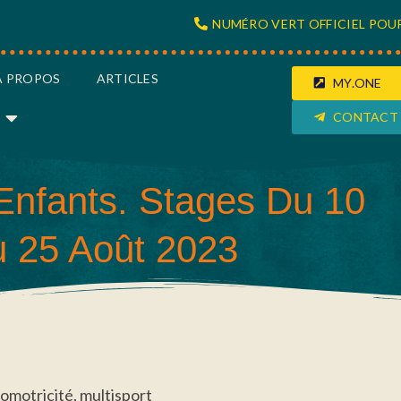
NUMÉRO VERT OFFICIEL POUR
À PROPOS
ARTICLES
MY.ONE
CONTACT
Enfants. Stages Du 10
Au 25 Août 2023
homotricité, multisport