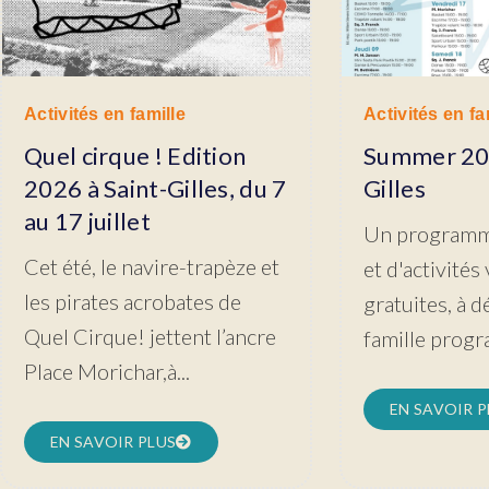
Activités en famille
Activités en fa
Quel cirque ! Edition
Summer 202
2026 à Saint-Gilles, du 7
Gilles
au 17 juillet
Un programm
Cet été, le navire-trapèze et
et d'activités
les pirates acrobates de
gratuites, à 
Quel Cirque! jettent l’ancre
famille prog
Place Morichar,à...
EN SAVOIR P
EN SAVOIR PLUS