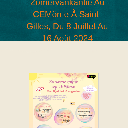
Zomervankantie Au
CEMôme À Saint-
Gilles, Du 8 Juillet Au
16 Août 2024