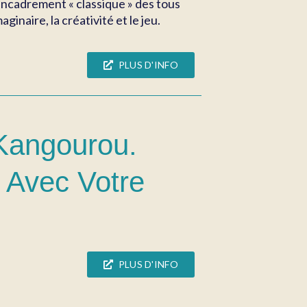
’encadrement « classique » des tous
inaire, la créativité et le jeu.
PLUS D'INFO
 Kangourou.
r Avec Votre
PLUS D'INFO