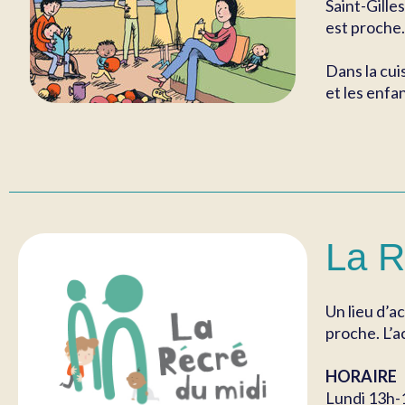
Saint-Gille
est proche.
Dans la cui
et les enfa
La R
Un lieu d’a
proche. L’a
HORAIRE
Lundi 13h