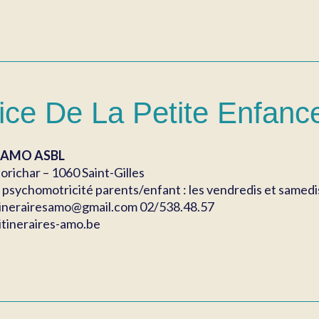
ice De La Petite Enfance
es AMO ASBL
orichar – 1060 Saint-Gilles
psychomotricité parents/enfant : les vendredis et samedis 
itinerairesamo@gmail.com 02/538.48.57
itineraires-amo.be