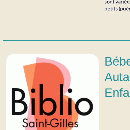
sont variée
petits (puér
Bébe
Auta
Enfa