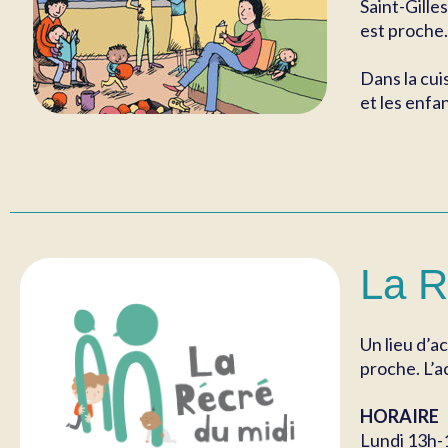
Saint-Gille
est proche.
Dans la cui
et les enfa
La R
Un lieu d’a
proche. L’a
HORAIRE
Lundi 13h