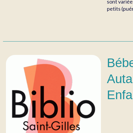
sont variée
petits (puér
Bébe
Auta
Enfa