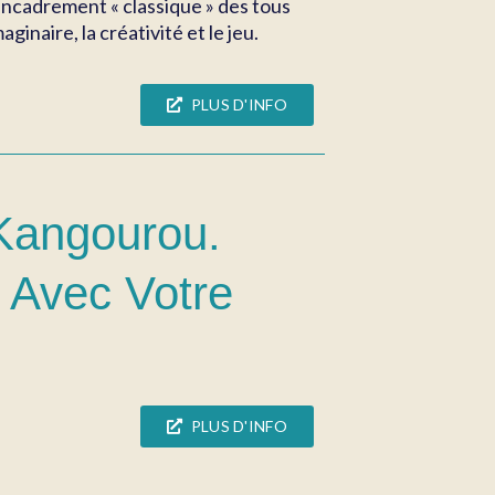
’encadrement « classique » des tous
inaire, la créativité et le jeu.
PLUS D'INFO
 Kangourou.
r Avec Votre
PLUS D'INFO