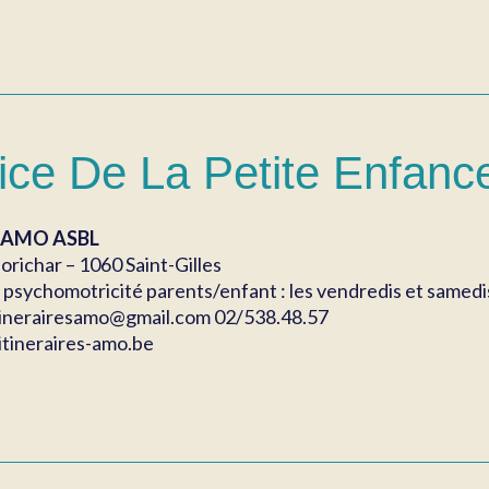
ice De La Petite Enfance
es AMO ASBL
orichar – 1060 Saint-Gilles
psychomotricité parents/enfant : les vendredis et samedis 
itinerairesamo@gmail.com 02/538.48.57
itineraires-amo.be