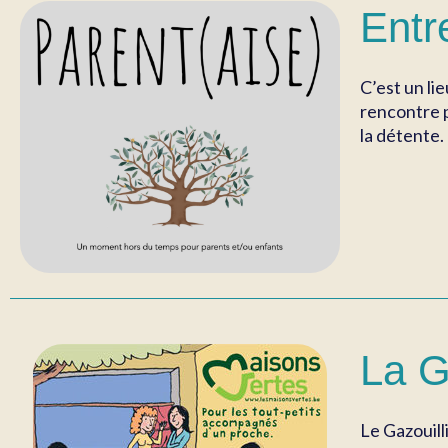
Entr
C’est un li
rencontre p
la détente.
La G
Le Gazouill