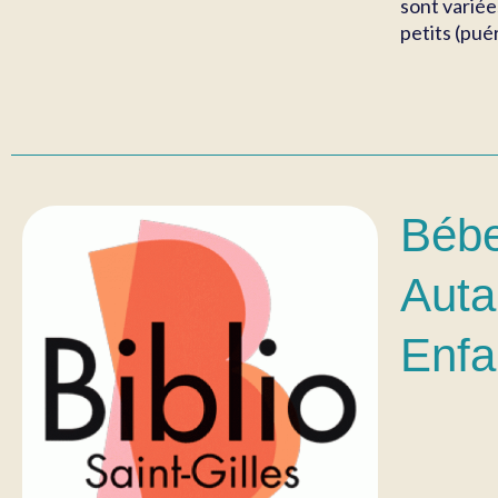
sont variée
petits (puér
Bébe
Auta
Enfa