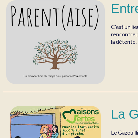
Entr
C’est un li
rencontre p
la détente.
La G
Le Gazouill