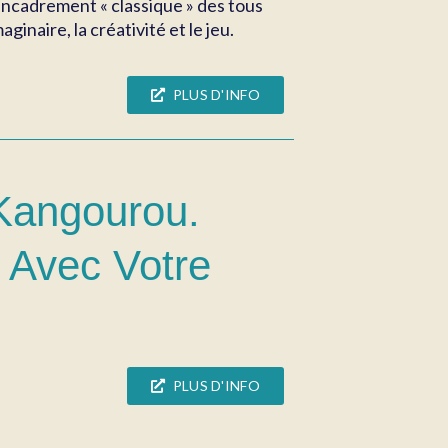
’encadrement « classique » des tous
inaire, la créativité et le jeu.
PLUS D'INFO
 Kangourou.
r Avec Votre
PLUS D'INFO