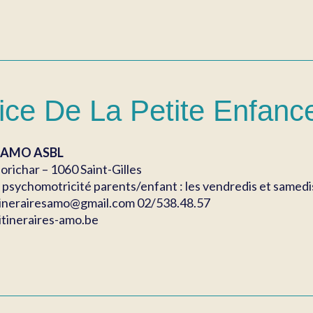
ice De La Petite Enfance
es AMO ASBL
orichar – 1060 Saint-Gilles
psychomotricité parents/enfant : les vendredis et samedis 
itinerairesamo@gmail.com 02/538.48.57
itineraires-amo.be